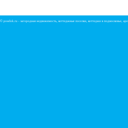
©
poselok.ru - загородная недвижимость, коттеджные поселки, коттеджи в подмосковье, ар