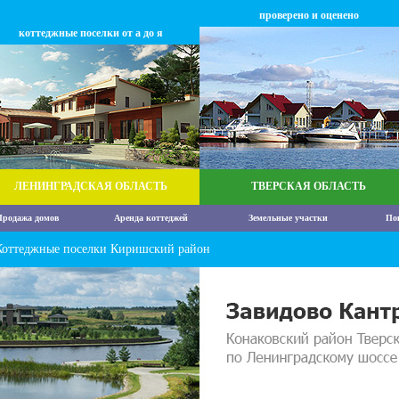
проверено и оценено
коттеджные поселки от а до я
ЛЕНИНГРАДСКАЯ ОБЛАСТЬ
ТВЕРСКАЯ ОБЛАСТЬ
родажа домов
Аренда коттеджей
Земельные участки
По
Коттеджные поселки Киришский район