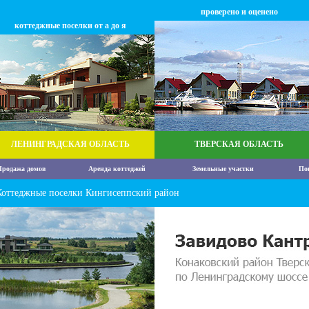
проверено и оценено
коттеджные поселки от а до я
ЛЕНИНГРАДСКАЯ ОБЛАСТЬ
ТВЕРСКАЯ ОБЛАСТЬ
родажа домов
Аренда коттеджей
Земельные участки
По
Коттеджные поселки Кингисеппский район