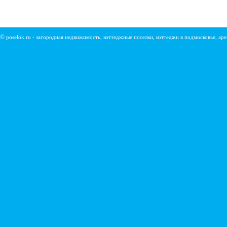
©
poselok.ru - загородная недвижимость, коттеджные поселки, коттеджи в подмосковье, ар