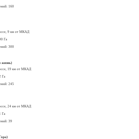
ений: 160
оссе, 9 км от МКАД
00 Га
ений: 300
 жизнь)
оссе, 19 км от МКАД
2 Га
ений: 245
оссе, 24 км от МКАД
1 Га
ений: 39
Гора)