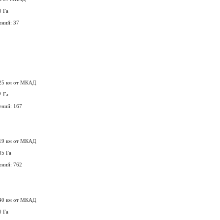
0 Га
ений: 37
 25 км от МКАД
2 Га
ений: 167
 19 км от МКАД
85 Га
ений: 762
 40 км от МКАД
0 Га